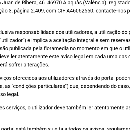
n Juan de Ribera, 46. 46970 Alaquàs (Valência). registad
seção 3, página 2.409, com CIF A46062550. contacte-nos 
usiva responsabilidade dos utilizadores, a utilização do p
o "utilizador") e implica a aceitação integral e sem reser
ersão publicada pela floramedia no momento em que o util
deve ler atentamente este aviso legal em cada uma das
derá sofrer alterações.
iços oferecidos aos utilizadores através do portal poderá
e, as "condições particulares") que, dependendo do caso
so legal.
stes serviços, o utilizador deve também ler atentamente a
portal está também sujeita a todos os avisos, regulament