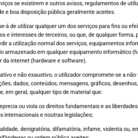
viços se existirem e outros avisos, regulamentos de util
 e boa disposição pública geralmente aceites.
-se-á de utilizar qualquer um dos serviços para fins ou efei
itos e interesses de terceiros, ou que, de qualquer forma, 
edir a utilização normal dos serviços, equipamentos in
eúdo armazenado em qualquer equipamento informático (h
or da internet (hardware e software).
ativo e não exaustivo, o utilizador compromete-se a não t
mações, dados, conteúdos, mensagens, gráficos, desenhos
e, em geral, qualquer tipo de material que:
deprecia ou viola os direitos fundamentais e as liberdade
s internacionais e noutras legislações;
lidade, denigratória, difamatória, infame, violenta ou, em 
alfândegas ou ordem pública aceites;