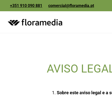
+351 910 090 881
comercial@floramedia.pt
etiquetas e
packaging
comunicação e
marketing
AVISO LEGA
Sobre este aviso legal e a 