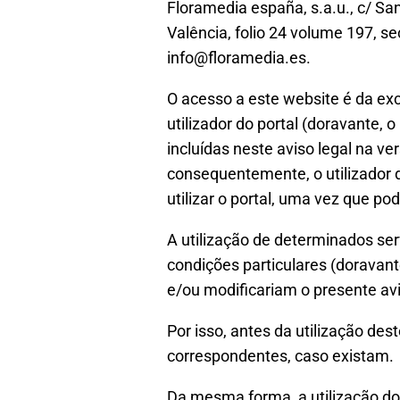
Floramedia españa, s.a.u., c/ Sa
Valência, folio 24 volume 197, 
info@floramedia.es.
O acesso a este website é da excl
utilizador do portal (doravante, 
incluídas neste aviso legal na v
consequentemente, o utilizador 
utilizar o portal, uma vez que po
A utilização de determinados serv
condições particulares (doravant
e/ou modificariam o presente avi
Por isso, antes da utilização de
correspondentes, caso existam.
Da mesma forma, a utilização do 