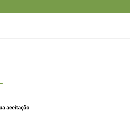
L
sua aceitação