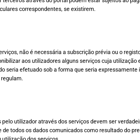
r terceiros através do portal podem estar sujeitos ao p
culares correspondentes, se existirem.
rviços, não é necessária a subscrição prévia ou o registo
ibilizar aos utilizadores alguns serviços cuja utilização 
rido seria efetuado sob a forma que seria expressamente 
o regulam.
pelo utilizador através dos serviços devem ser verdadeir
ade de todos os dados comunicados como resultado do pr
 utilização dos serviços.