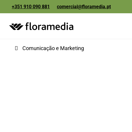
+351 910 090 881
comercial@floramedia.pt
etiquetas e
packaging
Comunicação e Marketing
comunicação e
marketing