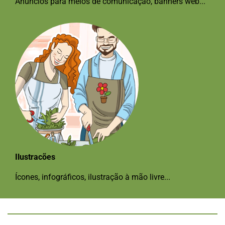
Anúncios para meios de comunicação, banners web...
Ilustracões
Ícones, infográficos, ilustração à mão livre...