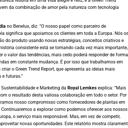
reza resulta em uma vida alegre e feliz, e a Green Trend
 vem da combinação de amor pela natureza com tecnologia
dia
no Benelux, diz: “O nosso papel como parceiro de
ola significa que apoiamos os clientes em toda a Europa. Nós o
 do produto usando novas estratégias, conceitos criativos e
tória consistente está se tornando cada vez mais importante,
er o valor das tendências, mais cedo poderá responder de forma
andas em constante mudança. É por isso que trabalhamos em
 criar o Green Trend Report, que apresenta as ideias mais
 e futuras.”
g, Sustentabilidade e Marketing da
Royal Lemkes
explica: “Mais
com o resultado desta valiosa colaboração em todo o setor. Por
tramos nosso compromisso como fornecedores de plantas em
. Continuaremos a explorar como podemos oferecer aos nossos
 Europa, o serviço mais responsável. Mas, em vez de competir,
proveitar novas oportunidades. Este relatório mostra clarament