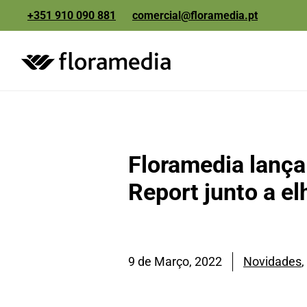
+351 910 090 881
comercial@floramedia.pt
etiquetas e
packaging
comunicação e
Floramedia lança
marketing
Report junto a e
9 de Março, 2022
Novidades
,