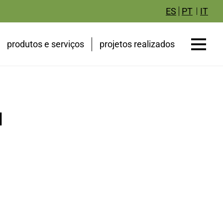
IT
ES
PT
produtos e serviços
projetos realizados
d