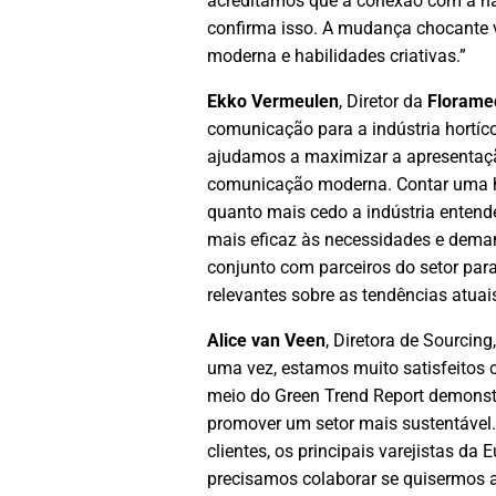
acreditamos que a conexão com a natu
confirma isso. A mudança chocante
moderna e habilidades criativas.”
Ekko Vermeulen
, Diretor da
Florame
comunicação para a indústria hortíc
ajudamos a maximizar a apresentação
comunicação moderna. Contar uma his
quanto mais cedo a indústria entend
mais eficaz às necessidades e dem
conjunto com parceiros do setor para
relevantes sobre as tendências atuais
Alice van Veen
, Diretora de Sourcin
uma vez, estamos muito satisfeitos 
meio do Green Trend Report demons
promover um setor mais sustentável
clientes, os principais varejistas da
precisamos colaborar se quisermos a