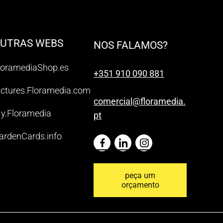
UTRAS WEBS
NOS FALAMOS?
loramediaShop.es
+351 910 090 881
ictures.Floramedia.com
comercial@floramedia.
y.Floramedia
pt
ardenCards.info
peça um
orçamento