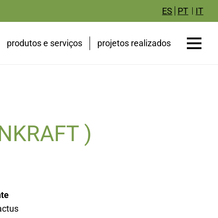
IT
ES
PT
produtos e serviços
projetos realizados
NKRAFT )
nte
actus