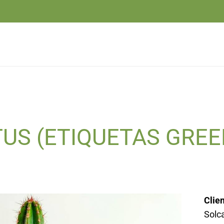
US (ETIQUETAS GREE
Clie
Solc