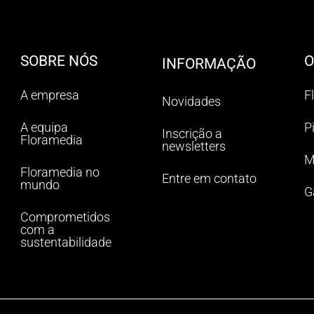
SOBRE NÓS
O
INFORMAÇÃO
A empresa
F
Novidades
A equipa
P
Inscrição a
Floramedia
newsletters
M
Floramedia no
Entre em contato
mundo
G
Comprometidos
com a
sustentabilidade