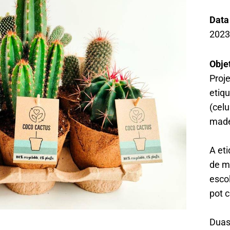
Data
202
Obje
Proj
etiq
(celu
made
A et
de m
esco
pot c
Duas